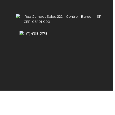
Rua Campos Sales, 222 – Centro – Barueri – SP
CEP: 06401-000
(11) 4198-5778