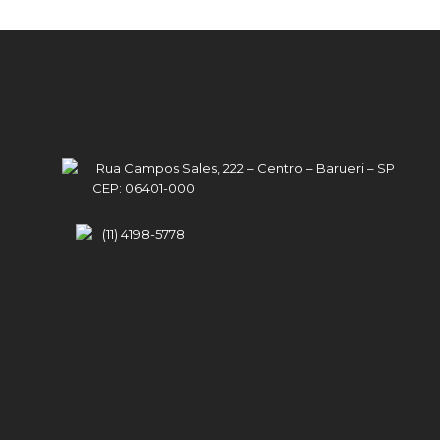
Rua Campos Sales, 222 – Centro – Barueri – SP
CEP: 06401-000
(11) 4198-5778