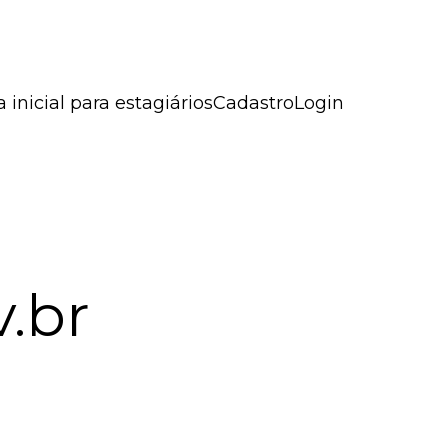
a inicial para estagiários
Cadastro
Login
v.br